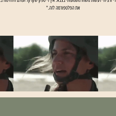
רי ורציתי לעשות משהו משמעותי בצבא. אין לי ספק שקרקל ועולם הלחימה בצ
את הפלטפורמה לזה."