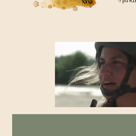
בא נתן לי
קרקל